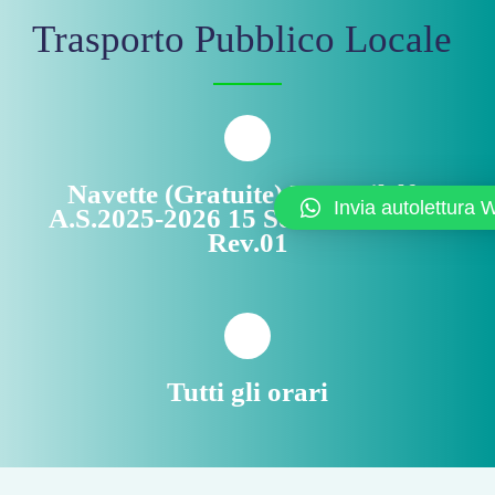
Trasporto Pubblico Locale
Navette (Gratuite) I.I.S. Filelfo
Invia autolettura
A.S.2025-2026 15 Settembre 2025
Rev.01
Tutti gli orari