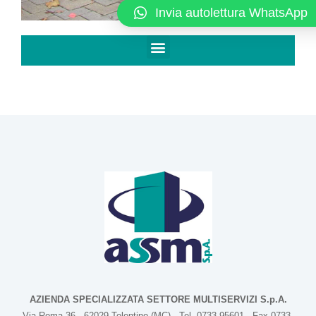
Invia autolettura WhatsApp
AZIENDA SPECIALIZZATA SETTORE MULTISERVIZI S.p.A.
Via Roma 36 - 62029 Tolentino (MC) - Tel. 0733-95601 - Fax 0733-