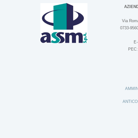
AZIEN
Via Roma
0733-9560
E-
PEC
AMMIN
ANTICO