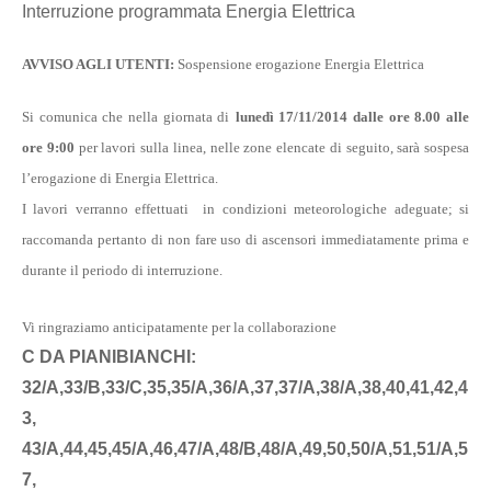
Interruzione programmata Energia Elettrica
AVVISO AGLI UTENTI:
Sospensione erogazione Energia Elettrica
Si comunica che nella giornata di
lunedì 17/11/2014 dalle ore 8.00 alle
ore 9:00
per lavori sulla linea, nelle zone elencate di seguito, sarà sospesa
l’erogazione di Energia Elettrica.
I lavori verranno effettuati in condizioni meteorologiche adeguate; si
raccomanda pertanto di non fare uso di ascensori immediatamente prima e
durante il periodo di interruzione.
Vi ringraziamo anticipatamente per la collaborazione
C DA PIANIBIANCHI:
32/A,33/B,33/C,35,35/A,36/A,37,37/A,38/A,38,40,41,42,4
3,
43/A,44,45,45/A,46,47/A,48/B,48/A,49,50,50/A,51,51/A,5
7,