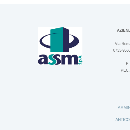
AZIEN
Via Roma
0733-9560
E-
PEC
AMMIN
ANTICO