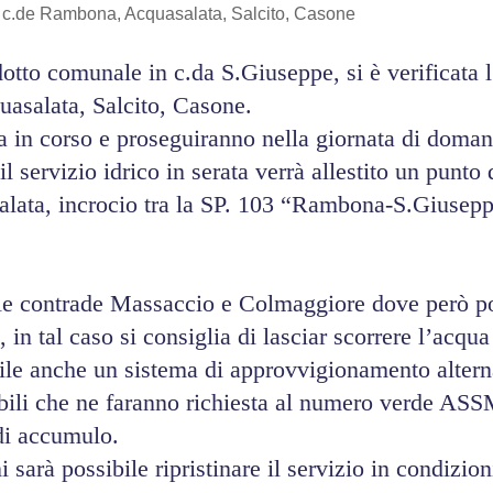
le c.de Rambona, Acquasalata, Salcito, Casone
tto comunale in c.da S.Giuseppe, si è verificata l’
asalata, Salcito, Casone.
ra in corso e proseguiranno nella giornata di doman
il servizio idrico in serata verrà allestito un pun
salata, incrocio tra la SP. 103 “Rambona-S.Giuse
nelle contrade Massaccio e Colmaggiore dove però p
 in tal caso si consiglia di lasciar scorrere l’acqu
ile anche un sistema di approvvigionamento altern
ili che ne faranno richiesta al numero verde ASSM (
 di accumulo.
arà possibile ripristinare il servizio in condizion