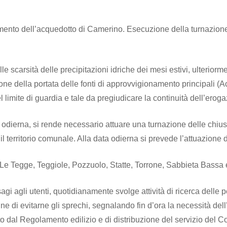
namento dell’acquedotto di Camerino. Esecuzione della turnazion
e scarsità delle precipitazioni idriche dei mesi estivi, ulterior
one della portata delle fonti di approvvigionamento principali 
el limite di guardia e tale da pregiudicare la continuità dell’er
odierna, si rende necessario attuare una turnazione delle chiusur
il territorio comunale. Alla data odierna si prevede l’attuazione d
e: Le Tegge, Teggiole, Pozzuolo, Statte, Torrone, Sabbieta Bassa 
agi agli utenti, quotidianamente svolge attività di ricerca delle pe
ne di evitarne gli sprechi, segnalando fin d’ora la necessità dell
sto dal Regolamento edilizio e di distribuzione del servizio del