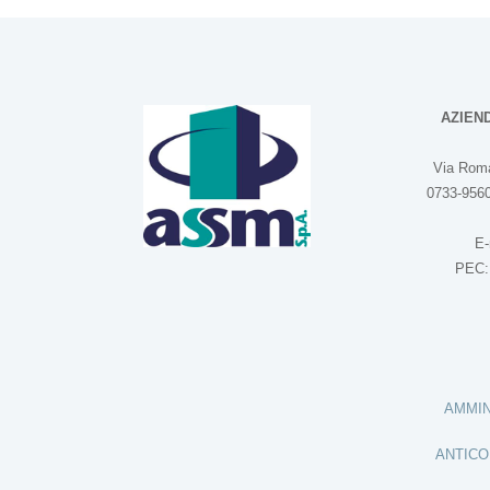
AZIEN
Via Roma
0733-9560
E-
PEC
AMMIN
ANTICO