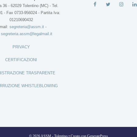
 36 - 62029 Tolentino (MC) - Tel.
1 - Fax 0733-956024 - Partita Iva:
01210690432
mail:
segreteria@assm.it
-
:
segreteria.assm@legalmail.it
PRIVACY
CERTIFICAZIONI
ISTRAZIONE TRASPARENTE
RRUZIONE WHISTLEBLOWING
© 2026 ASSM - Tolentino
• Creato con
GeneratePress