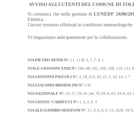
AVVISO AGLI UTENTI DEL COMUNE DI TOL
Si comunica che nella giornata di
LUNEDI’ 24
/06/20
Elettrica.
I lavori verranno effettuati in condizioni meteorologich
Vi ringraziamo anticipatamente per la collaborazione.
VIA PIETRO NENNI N°:
11, 11/B, 3, 5, 7, 9, 1
VIALE GIOVANNI XXIII N°:
104, 98, 102, 106, 108, 110, 112, 8
VIA GIOVANNI PASCOLI N°:
3, 18, 2/A, 20, 22, 5, 16, 14, 1, 7
VIA GIACOMO BRODOLINI N°:
132
VIA NAZIONALE N°:
55, 57, 59, 61, 64, 70, 65/A, 63, 63/A, 65, 
VIA GIOSUE’ CARDUCCI N°:
1, 4, 2, 6, 3
VIA ALESSANDRO MANZONI N°:
11, 9, 8, 6, 4, 13, 10/B, 10/A,