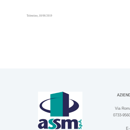
Tolentino, 18/06/2019
AZIEN
Via Roma
0733-9560
E-