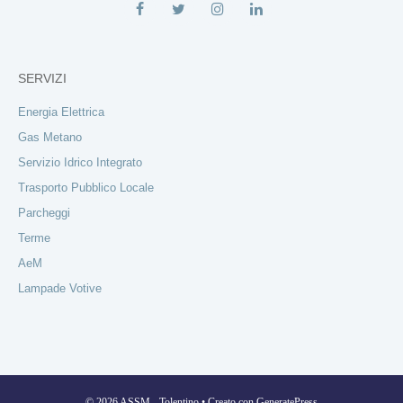
SERVIZI
Energia Elettrica
Gas Metano
Servizio Idrico Integrato
Trasporto Pubblico Locale
Parcheggi
Terme
AeM
Lampade Votive
© 2026 ASSM - Tolentino
• Creato con
GeneratePress