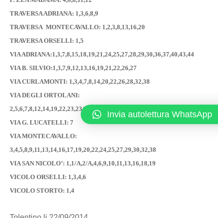
TRAVERSA ADRIANA: 1,3,6,8,9
TRAVERSA MONTECAVALLO: 1,2,3,8,13,16,20
TRAVERSA ORSELLI: 1,5
VIA ADRIANA:1,3,7,8,15,18,19,21,24,25,27,28,29,30,36,37,40,43,44
VIA B. SILVIO:1,3,7,9,12,13,16,19,21,22,26,27
VIA CURLAMONTI: 1,3,4,7,8,14,20,22,26,28,32,38
VIA DEGLI ORTOLANI:
2,5,6,7,8,12,14,19,22,23,23/A,24,25,30,31,35,39,43,49
Invia autolettura WhatsApp
VIA G. LUCATELLI: 7
VIA MONTECAVALLO:
3,4,5,8,9,11,13,14,16,17,19,20,22,24,25,27,29,30,32,38
VIA SAN NICOLO’: 1,1/A,2/A,4,6,9,10,11,13,16,18,19
VICOLO ORSELLI: 1,3,4,6
VICOLO STORTO: 1,4
Tolentino li 22/09/2014