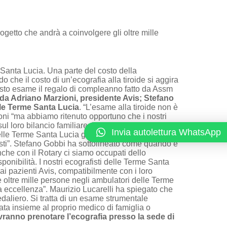
rogetto che andrà a coinvolgere gli oltre mille
e Santa Lucia. Una parte del costo della
o che il costo di un’ecografia all
a tiroide si aggira
questo esame il regalo di compleanno fatto da Assm
to da Adriano Marzioni, presidente Avis; Stefano
lle Terme Santa Lucia
. “L’esame alla tiroide non è
zioni “ma abbiamo ritenuto opportuno che i nostri
sul loro bilancio familiare. Il dottor Gobbi ha
Invia autolettura WhatsApp
lle Terme Santa Lucia grazie alla quale i nostri
listi”. Stefano Gobbi ha sottolineato come quando è
che con il Rotary ci siamo occupati dello
onibilità. I nostri ecografisti delle Terme Santa
ai pazienti Avis, compatibilmente con i loro
re oltre mille persone negli ambulatori delle Terme
a eccellenza”. Maurizio Lucarelli ha spiegato che
pedaliero. Si tratta di un esame strumentale
ta insieme al proprio medico di famiglia o
vranno prenotare l’ecografia presso la sede di