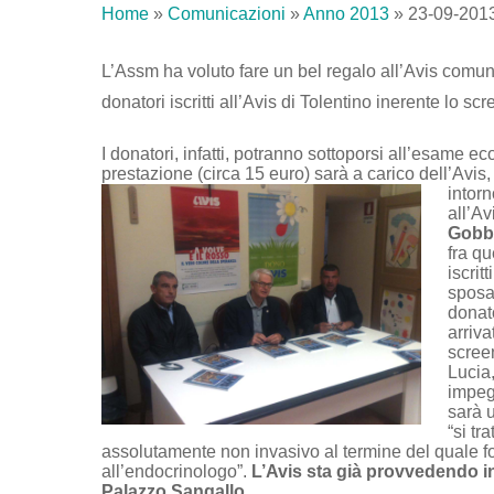
Home
»
Comunicazioni
»
Anno 2013
»
23-09-2013
L’Assm ha voluto fare un bel regalo all’Avis comunal
donatori iscritti all’Avis di Tolentino inerente lo sc
I donatori, infatti, potranno sottoporsi all’esame e
prestazione (circa 15 euro) sarà a carico dell’Avis
intorn
all’Av
Gobbi
fra qu
iscrit
sposat
donat
arriv
screen
Lucia,
impegn
sarà 
“si tr
assolutamente non invasivo al termine del quale f
all’endocrinologo”.
L’Avis sta già provvedendo i
Palazzo Sangallo
.