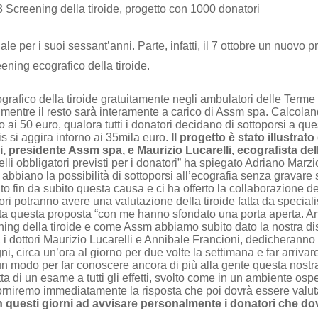
 Screening della tiroide, progetto con 1000 donatori
e per i suoi sessant’anni. Parte, infatti, il 7 ottobre un nuovo p
reening ecografico della tiroide.
cografico della tiroide gratuitamente negli ambulatori delle Term
, mentre il resto sarà interamente a carico di Assm spa. Calcoland
o ai 50 euro, qualora tutti i donatori decidano di sottoporsi a 
is si aggira intorno ai 35mila euro.
Il progetto è stato illustra
, presidente Assm spa, e Maurizio Lucarelli, ecografista de
elli obbligatori previsti per i donatori” ha spiegato Adriano Mar
ti abbiano la possibilità di sottoporsi all’ecografia senza gravare 
o fin da subito questa causa e ci ha offerto la collaborazione de
ori potranno avere una valutazione della tiroide fatta da specia
ata questa proposta “con me hanno sfondato una porta aperta. An
ing della tiroide e come Assm abbiamo subito dato la nostra disp
 i dottori Maurizio Lucarelli e Annibale Francioni, dedicheranno 
i, circa un’ora al giorno per due volte la settimana e far arriva
un modo per far conoscere ancora di più alla gente questa nostr
atta di un esame a tutti gli effetti, svolto come in un ambiente os
orniremo immediatamente la risposta che poi dovrà essere valuta
n questi giorni ad avvisare personalmente i donatori che do