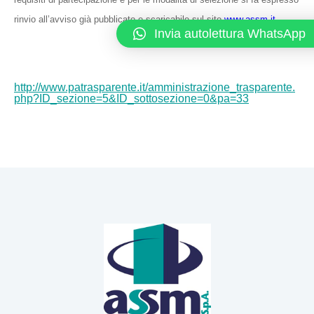
rinvio all’avviso già pubblicato e scaricabile sul sito
www.assm.it
Invia autolettura WhatsApp
http://www.patrasparente.it/amministrazione_trasparente.
php?ID_sezione=5&ID_sottosezione=0&pa=33