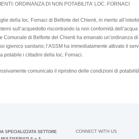
IENTI: ORDINANZA DI NON POTABILITA’ LOC. FORNACI
lie della loc. Fornaci di Belforte del Chienti, in merito all’into
interni sull’acquedotto riscontrando la non conformità dell’acqu
ne Comunale di Belforte del Chienti ha emanato un’ordinanza di 
so igienico sanitario; l’ASSM ha immediatamente attivato il servi
potabile i cittadini della loc. Fornaci.
essivamente comunicato il ripristino delle condizioni di potabilità
CONNECT WITH US
DA SPECIALIZZATA SETTORE
MULTISERVIZI S.p.A.